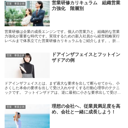
営業研修カリキュラム 組織営業
営業 事業企画
力強化 階層別
営業研修は企業の成長エンジンです。個人の営業力と、組織的な営業
力強化が重要な時代です。実現するための新入社員から経営戦略実行
レベルまで体系立てた営業研修カリキュラムをご紹介します。。折れ
ない営業マインドをつちかい、より高いステージで組織に貢献するビ
ジネスパーソンへの道のりを支援します。
ドアインザフェイスとフットイン
営業 事業企画
ザドアの例
ドアインザフェイスとは、まず過大な要求を出して断らせてから、小
さくした本命の要求を出して受け入れやすくする行動心理学のテクニ
ックです。 フットインザドアは、逆に最初に小さな要求出して受け入
れてもらい、その後要求レベルと上げていく人間心理テク...
理想の会社へ、従業員満足度を高
営業 事業企画
め、会社と一緒に成長しよう！