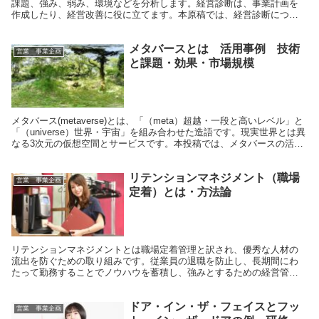
課題、強み、弱み、環境などを分析します。経営診断は、事業計画を
作成したり、経営改善に役に立てます。本原稿では、経営診断につい
ての方法論について記載します。
メタバースとは 活用事例 技術
営業 事業企画
と課題・効果・市場規模
メタバース(metaverse)とは、「（meta）超越・一段と高いレベル」と
「（universe）世界・宇宙」を組み合わせた造語です。現実世界とは異
なる3次元の仮想空間とサービスです。本投稿では、メタバースの活用
事例と、成長市場、今後の技術と課題について記載します。
リテンションマネジメント（職場
営業 事業企画
定着）とは・方法論
リテンションマネジメントとは職場定着管理と訳され、優秀な人材の
流出を防ぐための取り組みです。従業員の退職を防止し、長期間にわ
たって勤務することでノウハウを蓄積し、強みとするための経営管理
の在り方です。コロナの影響でリモートワークが広がる中、リテンシ
ョンマネジメントの方法論を記載します。
ドア・イン・ザ・フェイスとフッ
営業 事業企画