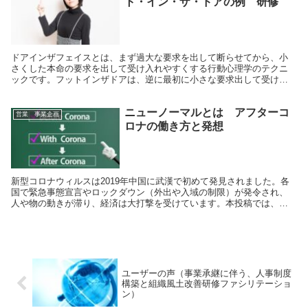
ト・イン・ザ・ドアの例 研修
ドアインザフェイスとは、まず過大な要求を出して断らせてから、小
さくした本命の要求を出して受け入れやすくする行動心理学のテクニ
ックです。フットインザドアは、逆に最初に小さな要求出して受け入
れてもらい、その後要求レベルと上げていく人間心理テクニックで
す。例と、クロージングにおける営業テクニックについて記載しま
ニューノーマルとは アフターコ
す。
営業 事業企画
ロナの働き方と発想
新型コロナウィルスは2019年中国に武漢で初めて発見されました。各
国で緊急事態宣言やロックダウン（外出や入域の制限）が発令され、
人や物の動きが滞り、経済は大打撃を受けています。本投稿では、ま
すます不透明になる未来を切り開く発想法について記載します。
ユーザーの声（事業承継に伴う、人事制度
構築と組織風土改善研修ファシリテーショ
ン）