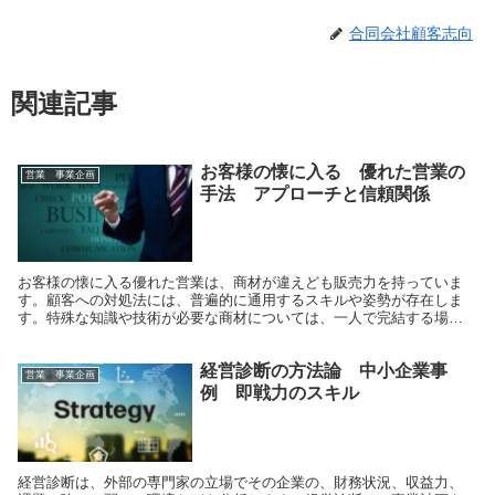
合同会社顧客志向
関連記事
お客様の懐に入る 優れた営業の
営業 事業企画
手法 アプローチと信頼関係
お客様の懐に入る優れた営業は、商材が違えども販売力を持っていま
す。顧客への対処法には、普遍的に通用するスキルや姿勢が存在しま
す。特殊な知識や技術が必要な商材については、一人で完結する場合
と違い、コーディネート力が要求されます。知識や技能を持っている
人材を、商談のポイントで同行させることで販売することができま
経営診断の方法論 中小企業事
す。
営業 事業企画
例 即戦力のスキル
経営診断は、外部の専門家の立場でその企業の、財務状況、収益力、