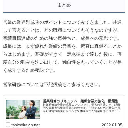
まとめ
営業の業界別成功のポイントについてみてきました。共通
して言えることは、どの職種についてもそうなのですが、
業績目標達成のための強い気持ちと、成長への意思です。
成長には、まず優れた業績の営業を、素直に真似ることか
らはじめます。基礎ができて一定水準まで達した後に、再
度自分の強みを洗い出して、独自性をもっていくことが長
く成功するため秘訣です。
営業研修については下記投稿もご参考ください。
営業研修カリキュラム 組織営業力強化 階層別
営業研修は企業の成長エンジンです。個人の営業力と、組織
的な営業力強化が重要な時代です。実現するための新入社員
から経営戦略実行レベルまで体系立てた営業研修カリキュラ
ムをご紹介します。。折れない営業マインドをつちかい、よ
り高いステージで組織に貢献するビジネスパーソンへの道の
りを支援します。
tasksolution.net
2022.01.05