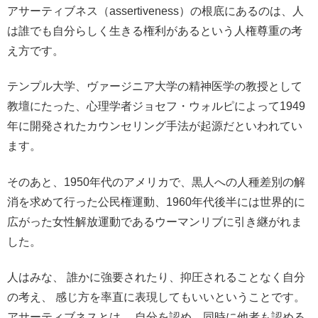
アサーティブネス（assertiveness）の根底にあるのは、人
は誰でも自分らしく生きる権利があるという人権尊重の考
え方です。
テンプル大学、ヴァージニア大学の精神医学の教授として
教壇にたった、心理学者ジョセフ・ウォルピによって1949
年に開発されたカウンセリング手法が起源だといわれてい
ます。
そのあと、1950年代のアメリカで、黒人への人種差別の解
消を求めて行った公民権運動、1960年代後半には世界的に
広がった女性解放運動であるウーマンリブに引き継がれま
した。
人はみな、 誰かに強要されたり、抑圧されることなく自分
の考え、 感じ方を率直に表現してもいいということです。
アサーティブネスとは、 自分を認め、同時に他者も認める