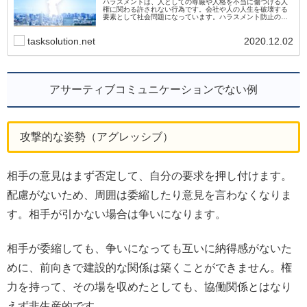
ハラスメントは、⼈としての尊厳や⼈格を不当に傷つける⼈
権に関わる許されない⾏為です。会社や人の人生を破壊する
要素として社会問題になっています。ハラスメント防止のた
め、お互いに尊重と思いやりの心を持つことは、職場環境を
良くし、生産性向上を上げることにつながります。
tasksolution.net
2020.12.02
アサーティブコミュニケーションでない例
攻撃的な姿勢（アグレッシブ）
相手の意見はまず否定して、自分の要求を押し付けます。
配慮がないため、周囲は委縮したり意見を言わなくなりま
す。相手が引かない場合は争いになります。
相手が委縮しても、争いになっても互いに納得感がないた
めに、前向きで建設的な関係は築くことができません。権
力を持って、その場を収めたとしても、協働関係とはなり
えず非生産的です。