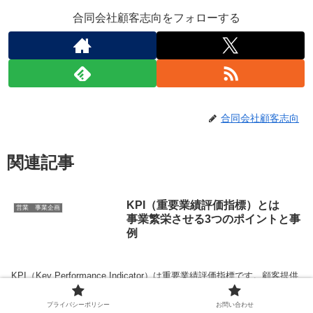
合同会社顧客志向をフォローする
合同会社顧客志向
関連記事
KPI（重要業績評価指標）とは
営業 事業企画
事業繁栄させる3つのポイントと事
例
KPI（Key Performance Indicator）は重要業績評価指標です。顧客提供
価値へのシナリオにおける目標値です。KPIは事業の業績を進捗、管理
するうえで、最も重要な指標です。KPIの活用方法、事例について、3
プライバシーポリシー
お問い合わせ
つのポイントをわかりやすく考察します。