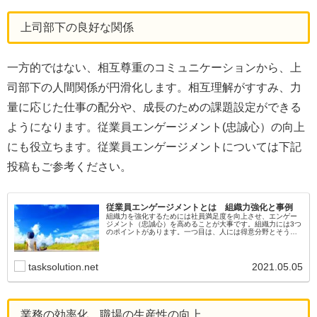
上司部下の良好な関係
一方的ではない、相互尊重のコミュニケーションから、上
司部下の人間関係が円滑化します。相互理解がすすみ、力
量に応じた仕事の配分や、成長のための課題設定ができる
ようになります。従業員エンゲージメント(忠誠心）の向上
にも役立ちます。従業員エンゲージメントについては下記
投稿もご参考ください。
従業員エンゲージメントとは 組織力強化と事例
組織力を強化するためには社員満足度を向上させ、エンゲー
ジメント（忠誠心）を高めることが大事です。組織力には3つ
のポイントがあります。一つ目は、人には得意分野とそうで
ない部分があります。欠点を補いあって、得意分野をお互い
に活用すれば人数以上の組織力が発揮できます。
tasksolution.net
2021.05.05
業務の効率化、職場の生産性の向上