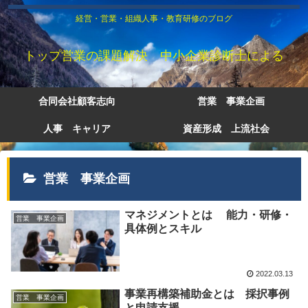
経営・営業・組織人事・教育研修のブログ
トップ営業の課題解決 中小企業診断士による
合同会社顧客志向
営業 事業企画
人事 キャリア
資産形成 上流社会
営業 事業企画
マネジメントとは 能力・研修・
営業 事業企画
具体例とスキル
2022.03.13
事業再構築補助金とは 採択事例
営業 事業企画
と申請支援